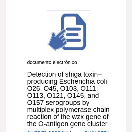
documento electrónico
Detection of shiga toxin–
producing Escherichia coli
O26, O45, O103, O111,
O113, O121, O145, and
O157 serogroups by
multiplex polymerase chain
reaction of the wzx gene of
the O-antigen gene cluster