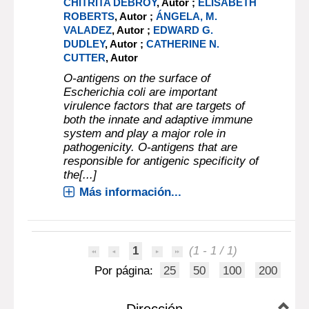
CHITRITA DEBROY
, Autor ;
ELISABETH
ROBERTS
, Autor ;
ÁNGELA, M.
VALADEZ
, Autor ;
EDWARD G.
DUDLEY
, Autor ;
CATHERINE N.
CUTTER
, Autor
O-antigens on the surface of
Escherichia coli are important
virulence factors that are targets of
both the innate and adaptive immune
system and play a major role in
pathogenicity. O-antigens that are
responsible for antigenic specificity of
the[...]
Más información...
1
(1 - 1 / 1)
Por página:
25
50
100
200