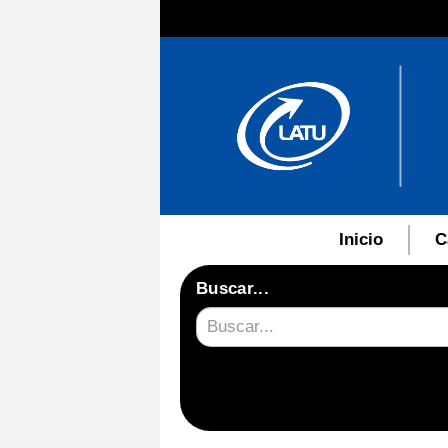
Inicio
C
Buscar...