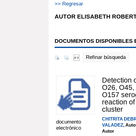
>> Regresar
AUTOR ELISABETH ROBER
DOCUMENTOS DISPONIBLES E
Refinar búsqueda
Detection 
O26, O45,
O157 serog
reaction o
cluster
CHITRITA DEB
documento
VALADEZ
, Auto
electrónico
Autor