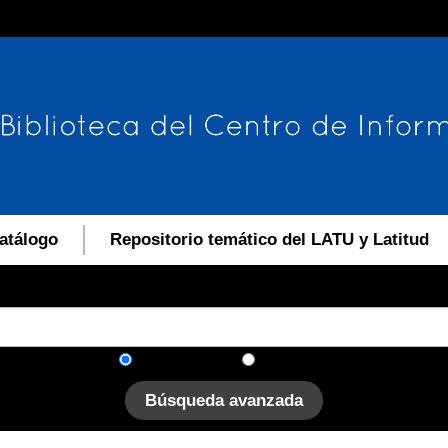
atálogo
Repositorio temático del LATU y Latitud
En el catálogo
En el sitio
Búsqueda avanzada