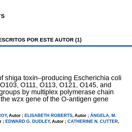
TS
SCRITOS POR ESTE AUTOR (
1
)
of shiga toxin–producing Escherichia coli
 O103, O111, O113, O121, O145, and
roups by multiplex polymerase chain
f the wzx gene of the O-antigen gene
ROY
, Autor ;
ELISABETH ROBERTS
, Autor ;
ÁNGELA, M.
r ;
EDWARD G. DUDLEY
, Autor ;
CATHERINE N. CUTTER
,